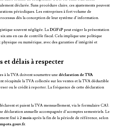
ialement déclarée. Sans procédure claire, ces ajustements peuvent
larations périodiques. Les entreprises à fort volume de
 processus dès la conception de leur système d’information.
logistique souvent négligée. La
DGFiP
peut exiger la présentation
six ans en cas de contrôle fiscal. Cela implique une politique
t physique ou numérique, avec des garanties d’intégrité et
 et délais à respecter
tties à la TVA doivent soumettre une
déclaration de TVA
t récapitule la TVA collectée sur les ventes et la TVA déductible
erser ou le crédit à reporter. La fréquence de cette déclaration
éclarent et paient la TVA mensuellement, via le formulaire CA3.
ne déclaration annuelle accompagnée d’acomptes semestriels. Le
ement fixé à
2 mois
après la fin de la période de référence, selon
impots.gouv.fr
.