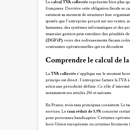
Le
calcul TVA collectée
représente bien plus qu
françaises. Derrière cette obligation fiscale se 
estiment au moment de structurer leur organisat
ajoutée que l’entreprise perçoit sur ses ventes, 
humaines, des systèmes informatiques et des pro
mauvaise gestion peut entraîner des pénalités de 
(DGFiP)
, voire des redressements fiscaux coûte
contraintes opérationnelles qui en découlent.
Comprendre le calcul de la
La
TVA collectée
s’applique sur le montant hors 
principe est direct : l’entreprise facture la TVA à 
selon une périodicité définie. Ce rôle d’interméd
notamment ses articles 256 et suivants.
En France, trois taux principaux coexistent. Le
t
services. Le
taux réduit de 5,5%
concerne certain
pour personnes handicapées. Certaines opératio
hors Union européenne ou certaines livraisons 