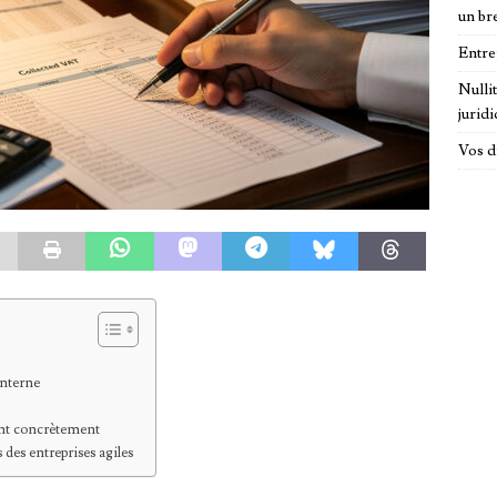
un br
Entre
Nulli
jurid
Vos d
interne
gent concrètement
 des entreprises agiles