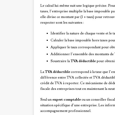
Le calcul lui-même suit une logique précise. Pou
taxes, l’entreprise multiplie la base imposable par
elle divise ce montant par (1 + taux) pour retrouv
respecter sont les suivantes :
Identifier la nature de chaque vente et le 
Calculer la base imposable hors taxes pou
Appliquer le taux correspondant pour ob
Additionner l’ensemble des montants de T
Soustraire la
TVA déductible
pour obtenir
La
TVA déductible
correspond à la taxe que l’en
différence entre TVA collectée et TVA déductible
crédit de TVA à reporter. Ce mécanisme de déduct
fiscale des entreprises tout en maintenant la neutr
Seul un
expert-comptable
ou un conseiller fisca
situation spécifique d’une entreprise. Les inform
accompagnement professionnel.