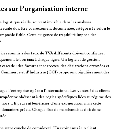
es sur l’organisation interne
logistique réelle, souvent invisible dans les analyses
erciale doit être correctement documentée, catégorisée selon le
omptable fiable. Cette exigence de traçabilité impose des
s.
vices soumis à des
taux de TVA différents
doivent configurer
iquement le bon taux à chaque ligne. Un logiciel de gestion
cascade : des factures incorrectes, des déclarations erronées et
Commerce et d’Industrie (CCI)
proposent régulièrement des
que l’entreprise opère à l’international. Les ventes à des clients
uropéenne
obéissent à des règles spécifiques liées au régime des
 hors UE peuvent bénéficier d’une exonération, mais cette
ts douaniers précis. Chaque flux de marchandises doit donc
tée.
ne autre couche de complexité. Un avoir émis à un client