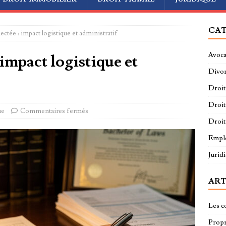
CAT
lectée : impact logistique et administratif
Avoca
 impact logistique et
Divo
Droit
Droit
ue
Commentaires fermés
Droit
Empl
Jurid
ART
Les c
Propri