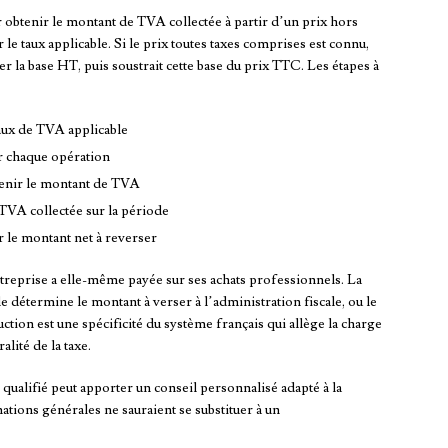
r obtenir le montant de TVA collectée à partir d’un prix hors
 le taux applicable. Si le prix toutes taxes comprises est connu,
er la base HT, puis soustrait cette base du prix TTC. Les étapes à
taux de TVA applicable
r chaque opération
tenir le montant de TVA
VA collectée sur la période
 le montant net à reverser
treprise a elle-même payée sur ses achats professionnels. La
 détermine le montant à verser à l’administration fiscale, ou le
ion est une spécificité du système français qui allège la charge
alité de la taxe.
l qualifié peut apporter un conseil personnalisé adapté à la
ations générales ne sauraient se substituer à un