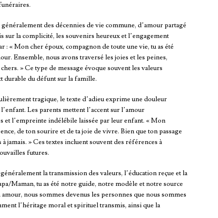
funéraires.
lète généralement des décennies de vie commune, d’amour partagé
is sur la complicité, les souvenirs heureux et l’engagement
 : « Mon cher époux, compagnon de toute une vie, tu as été
r. Ensemble, nous avons traversé les joies et les peines,
us chers. » Ce type de message évoque souvent les valeurs
t durable du défunt sur la famille.
iculièrement tragique, le texte d’adieu exprime une douleur
e l’enfant. Les parents mettent l’accent sur l’amour
 et l’empreinte indélébile laissée par leur enfant. « Mon
sence, de ton sourire et de ta joie de vivre. Bien que ton passage
s à jamais. » Ces textes incluent souvent des références à
ouvailles futures.
e généralement la transmission des valeurs, l’éducation reçue et la
Papa/Maman, tu as été notre guide, notre modèle et notre source
 ton amour, nous sommes devenus les personnes que nous sommes
t l’héritage moral et spirituel transmis, ainsi que la