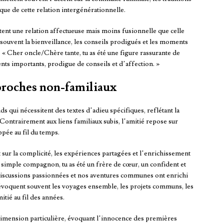
que de cette relation intergénérationnelle.
lètent une relation affectueuse mais moins fusionnelle que celle
souvent la bienveillance, les conseils prodigués et les moments
. « Cher oncle/Chère tante, tu as été une figure rassurante de
nts importants, prodigue de conseils et d’affection. »
proches non-familiaux
s qui nécessitent des textes d’adieu spécifiques, reflétant la
 Contrairement aux liens familiaux subis, l’amitié repose sur
ppée au fil du temps.
nt sur la complicité, les expériences partagées et l’enrichissement
n simple compagnon, tu as été un frère de cœur, un confident et
s discussions passionnées et nos aventures communes ont enrichi
évoquent souvent les voyages ensemble, les projets communs, les
tié au fil des années.
imension particulière, évoquant l’innocence des premières