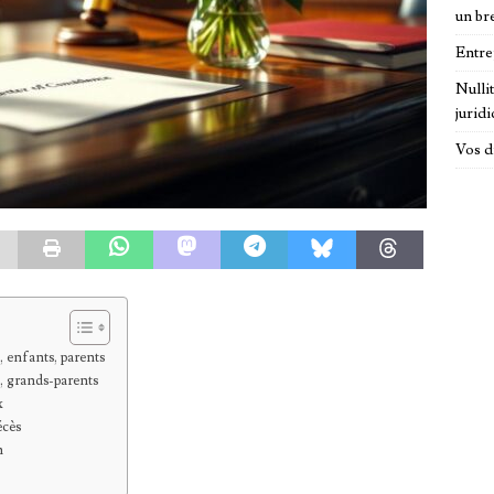
un br
Entre
Nulli
jurid
Vos d
, enfants, parents
, grands-parents
x
écès
n