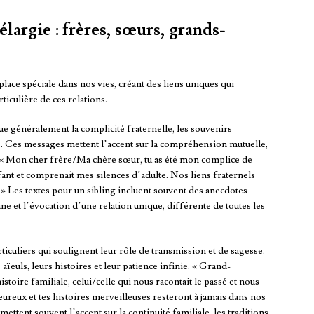
argie : frères, sœurs, grands-
lace spéciale dans nos vies, créant des liens uniques qui
ticulière de ces relations.
que généralement la complicité fraternelle, les souvenirs
ngs. Ces messages mettent l’accent sur la compréhension mutuelle,
l. « Mon cher frère/Ma chère sœur, tu as été mon complice de
nfant et comprenait mes silences d’adulte. Nos liens fraternels
» Les textes pour un sibling incluent souvent des anecdotes
 et l’évocation d’une relation unique, différente de toutes les
culiers qui soulignent leur rôle de transmission et de sagesse.
aïeuls, leurs histoires et leur patience infinie. « Grand-
toire familiale, celui/celle qui nous racontait le passé et nous
leureux et tes histoires merveilleuses resteront à jamais dans nos
ent souvent l’accent sur la continuité familiale, les traditions