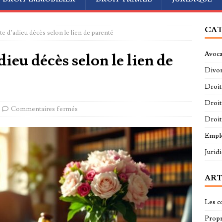
CAT
e d’adieu décès selon le lien de parenté
Avoca
ieu décès selon le lien de
Divo
Droit
Droit
Commentaires fermés
Droit
Empl
Jurid
ART
Les c
Propri