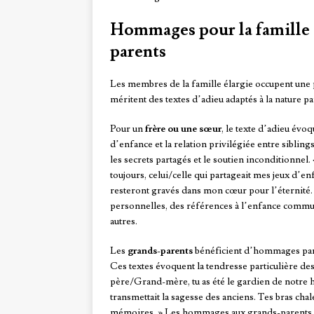
Hommages pour la famille él
parents
Les membres de la famille élargie occupent une p
méritent des textes d’adieu adaptés à la nature par
Pour un
frère ou une sœur
, le texte d’adieu évo
d’enfance et la relation privilégiée entre sibli
les secrets partagés et le soutien inconditionne
toujours, celui/celle qui partageait mes jeux d’e
resteront gravés dans mon cœur pour l’éternité. 
personnelles, des références à l’enfance commune
autres.
Les
grands-parents
bénéficient d’hommages parti
Ces textes évoquent la tendresse particulière des 
père/Grand-mère, tu as été le gardien de notre his
transmettait la sagesse des anciens. Tes bras cha
mémoires. » Les hommages aux grands-parents mett