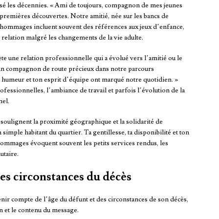
versé les décennies. « Ami de toujours, compagnon de mes jeunes
premières découvertes. Notre amitié, née sur les bancs de
es hommages incluent souvent des références aux jeux d’enfance,
 relation malgré les changements de la vie adulte.
lète une relation professionnelle qui a évolué vers l’amitié ou le
é un compagnon de route précieux dans notre parcours
humeur et ton esprit d’équipe ont marqué notre quotidien. »
fessionnelles, l’ambiance de travail et parfois l’évolution de la
nel.
i soulignent la proximité géographique et la solidarité de
 simple habitant du quartier. Ta gentillesse, ta disponibilité et ton
hommages évoquent souvent les petits services rendus, les
utaire.
les circonstances du décès
enir compte de l’âge du défunt et des circonstances de son décès,
n et le contenu du message.