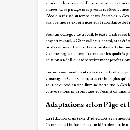
années et la continuité d’une relation qui a tra
années, tu as partagé mes premiers rêves et mes 
l’école, a résisté au temps et aux épreuves. » C
aux premières expériences et à la constance de la
Pour un
collègue de travail
, le texte d’adieu ref
respect mutuel. « Cher collègue et ami, tu as ét
professionnel. Ton professionnalisme, ta bonne 
Ces messages mettent l’accent sur les qualités pro
relation au-delà du cadre strictement profession
Les
voisins
bénéficient de textes particuliers qu
voisinage. « Cher voisin, tu as été bien plus qu’un
sourire quotidien ont illuminé notre rue. » Ces 
conversations impromptues et l’esprit communa
Adaptations selon l’âge et 
La rédaction d’un texte d’adieu doit également t
éléments qui influencent considérablement le to