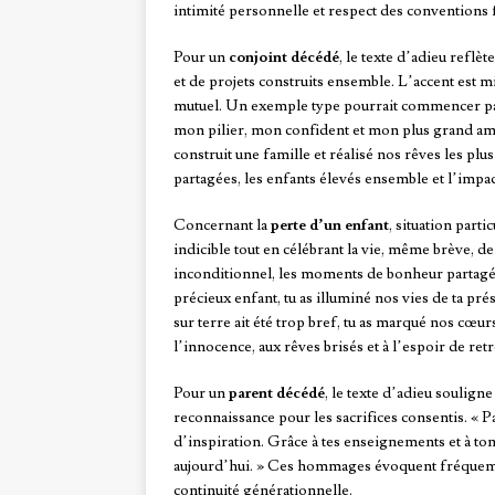
intimité personnelle et respect des conventions 
Pour un
conjoint décédé
, le texte d’adieu ref
et de projets construits ensemble. L’accent est m
mutuel. Un exemple type pourrait commencer par
mon pilier, mon confident et mon plus grand amou
construit une famille et réalisé nos rêves les pl
partagées, les enfants élevés ensemble et l’impac
Concernant la
perte d’un enfant
, situation part
indicible tout en célébrant la vie, même brève, d
inconditionnel, les moments de bonheur partagés
précieux enfant, tu as illuminé nos vies de ta pré
sur terre ait été trop bref, tu as marqué nos cœur
l’innocence, aux rêves brisés et à l’espoir de retr
Pour un
parent décédé
, le texte d’adieu soulign
reconnaissance pour les sacrifices consentis. « 
d’inspiration. Grâce à tes enseignements et à
aujourd’hui. » Ces hommages évoquent fréquemmen
continuité générationnelle.