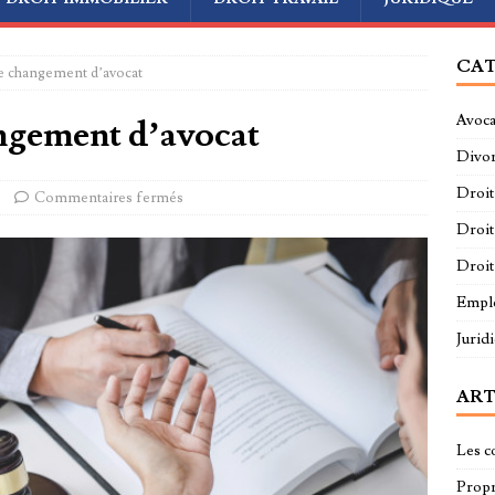
CAT
e changement d’avocat
Avoca
ngement d’avocat
Divo
Droit
Commentaires fermés
Droit
Droit
Empl
Jurid
ART
Les c
Propri