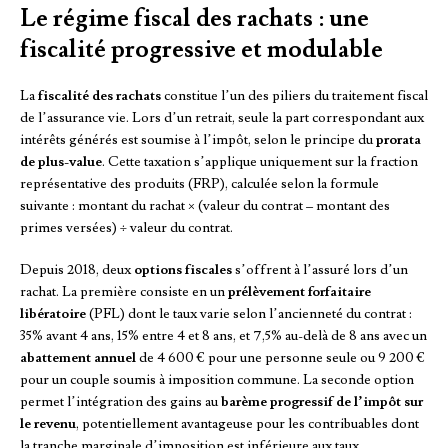
Le régime fiscal des rachats : une
fiscalité progressive et modulable
La
fiscalité des rachats
constitue l’un des piliers du traitement fiscal
de l’assurance vie. Lors d’un retrait, seule la part correspondant aux
intérêts générés est soumise à l’impôt, selon le principe du
prorata
de plus-value
. Cette taxation s’applique uniquement sur la fraction
représentative des produits (FRP), calculée selon la formule
suivante : montant du rachat × (valeur du contrat – montant des
primes versées) ÷ valeur du contrat.
Depuis 2018, deux
options fiscales
s’offrent à l’assuré lors d’un
rachat. La première consiste en un
prélèvement forfaitaire
libératoire
(PFL) dont le taux varie selon l’ancienneté du contrat :
35% avant 4 ans, 15% entre 4 et 8 ans, et 7,5% au-delà de 8 ans avec un
abattement annuel
de 4 600 € pour une personne seule ou 9 200 €
pour un couple soumis à imposition commune. La seconde option
permet l’intégration des gains au
barème progressif de l’impôt sur
le revenu
, potentiellement avantageuse pour les contribuables dont
la tranche marginale d’imposition est inférieure aux taux