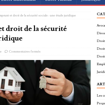
CAT
prunt et droit de la sécurité sociale : une étude juridique
Avoca
 droit de la sécurité
Divo
uridique
Droit
Droit
ue
Commentaires fermés
Droit
Empl
Jurid
ART
Les c
Propri