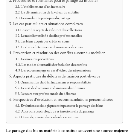
Procédures et formalités pour le partage du mobilier
L’établissement d’un inventaire
La détermination de la valeur du mobilier
Les modalités pratiques du partage
Les cas particuliers et situations complexes
Le sort des objets de valeur et des collections
Le mobilier utilisé à des fins professionnelles
Les biens acquis par crédit en cours
Les biens détenus en indivision avec des tiers
Prévention et résolution des conflits autour du mobilier
Les mesures préventives
Les modes alternatifs de résolution des conflits
Le recours au juge en cas d’échec des négociations
Aspects pratiques du débarras de maison post-divorce
Organisation du déménagement et responsabilités
Le sort des biens non réclamés ou abandonnés
Recours aux professionnels du débarras
Perspectives d’évolution et recommandations personnalisées
Évolutions sociologiques et impacts sur le partage des biens
Approche psychologique et émotionnelle du partage
Conseils personnalisés selon les situations
Le partage des biens matériels constitue souvent une source majeure