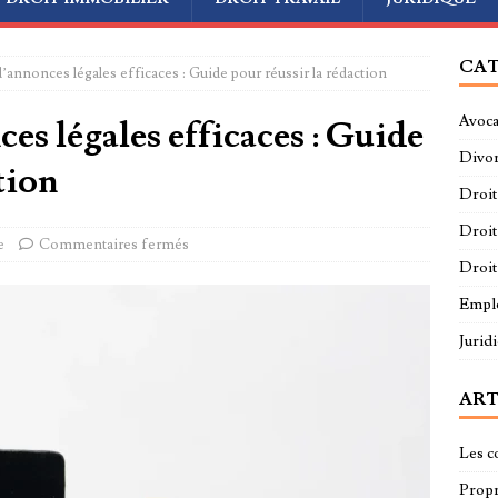
CAT
’annonces légales efficaces : Guide pour réussir la rédaction
Avoca
es légales efficaces : Guide
Divo
tion
Droit
Droit
e
Commentaires fermés
Droit
Empl
Jurid
ART
Les c
Propri