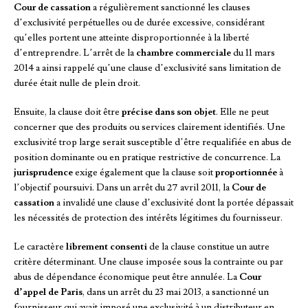
Cour de cassation
a régulièrement sanctionné les clauses
d’exclusivité perpétuelles ou de durée excessive, considérant
qu’elles portent une atteinte disproportionnée à la liberté
d’entreprendre. L’arrêt de la
chambre commerciale
du 11 mars
2014 a ainsi rappelé qu’une clause d’exclusivité sans limitation de
durée était nulle de plein droit.
Ensuite, la clause doit être
précise dans son objet
. Elle ne peut
concerner que des produits ou services clairement identifiés. Une
exclusivité trop large serait susceptible d’être requalifiée en abus de
position dominante ou en pratique restrictive de concurrence. La
jurisprudence
exige également que la clause soit
proportionnée
à
l’objectif poursuivi. Dans un arrêt du 27 avril 2011, la
Cour de
cassation
a invalidé une clause d’exclusivité dont la portée dépassait
les nécessités de protection des intérêts légitimes du fournisseur.
Le caractère
librement consenti
de la clause constitue un autre
critère déterminant. Une clause imposée sous la contrainte ou par
abus de dépendance économique peut être annulée. La
Cour
d’appel de Paris
, dans un arrêt du 23 mai 2013, a sanctionné un
fournisseur qui avait imposé une exclusivité à un distributeur en