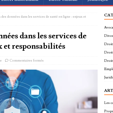
CAT
 des données dans les services de santé en ligne : enjeux et
Avoca
nées dans les services de
Divo
x et responsabilités
Droit
Droit
ue
Commentaires fermés
Droit
Empl
Jurid
ART
Les c
Propri