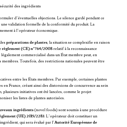
la sécurité des ingrédients
ormuler d’éventuelles objections. Le silence gardé pendant ce
as une validation formelle de la conformité du produit. La
inement à l’opérateur économique.
des
préparations de plantes
, la situation se complexifie en raison
Le
règlement (CE) n°764/2008
relatif à la reconnaissance
e légalement commercialisé dans un État membre peut, en
ts membres. Toutefois, des restrictions nationales peuvent être
catives entre les États membres. Par exemple, certaines plantes
es en France, créant ainsi des distorsions de concurrence au sein
, plusieurs initiatives ont été lancées, comme le projet
oniser les listes de plantes autorisées.
uveaux ingrédients
(novel foods) sont soumis à une procédure
èglement (UE) 2015/2283
. L’opérateur doit constituer un
ngrédient, qui sera évalué par l’
Autorité Européenne de