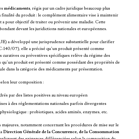
les
médicaments
, régis par un cadre juridique beaucoup plus
a finalité du produit : le complément alimentaire vise à maintenir
 a pour objectif de traiter ou prévenir une maladie. Cette
abondant devant les juridictions nationales et européennes.
E) a développé une jurisprudence substantielle pour clarifier
-140/07), elle a précisé qu’un produit présenté comme
s curatives ou préventives spécifiques relève du régime des
s qu’un produit est présenté comme possédant des propriétés de
ule dans la catégorie des médicaments par présentation.
elon leur composition :
drés par des listes positives au niveau européen
ises à des réglementations nationales parfois divergentes
 physiologique : probiotiques, acides aminés, enzymes, etc.
ues majeures, notamment concernant les procédures de mise sur le
la
Direction Générale de la Concurrence, de la Consommation
iquent des exigences différenciées selon la composition du