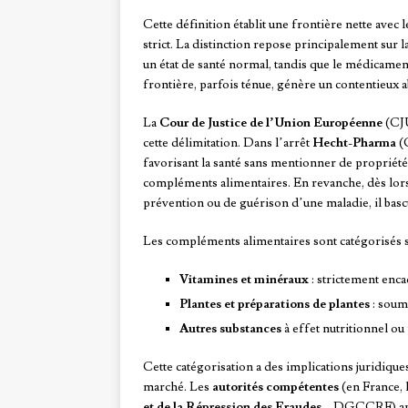
Cette définition établit une frontière nette avec 
strict. La distinction repose principalement sur l
un état de santé normal, tandis que le médicament
frontière, parfois ténue, génère un contentieux 
La
Cour de Justice de l’Union Européenne
(CJU
cette délimitation. Dans l’arrêt
Hecht-Pharma
(C
favorisant la santé sans mentionner de propriété
compléments alimentaires. En revanche, dès lor
prévention ou de guérison d’une maladie, il basc
Les compléments alimentaires sont catégorisés s
Vitamines et minéraux
: strictement enca
Plantes et préparations de plantes
: soum
Autres substances
à effet nutritionnel ou
Cette catégorisation a des implications juridiq
marché. Les
autorités compétentes
(en France, 
et de la Répression des Fraudes
– DGCCRF) appl