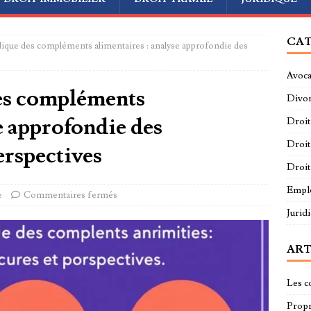
CAT
idique des compléments alimentaires : analyse approfondie des
Avoca
des compléments
Divo
e approfondie des
Droit
Droit
erspectives
Droit
Empl
e
Commentaires fermés
Jurid
ART
Les c
Propri