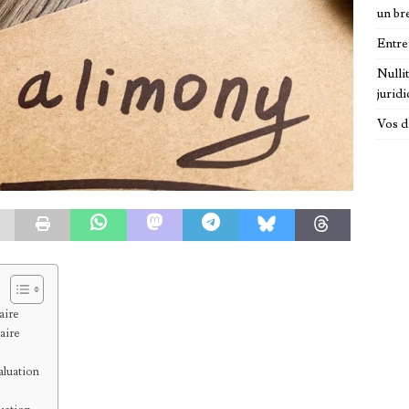
un br
Entre
Nulli
jurid
Vos d
aire
aire
aluation