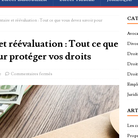
CAT
taire et réévaluation : Tout ce que vous devez savoir pour
Avoca
t réévaluation : Tout ce que
Divo
ur protéger vos droits
Droit
Droit
e
Commentaires fermés
Droit
Empl
Jurid
ART
Les c
Propri