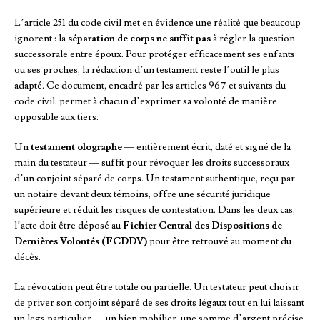
L’article 251 du code civil met en évidence une réalité que beaucoup
ignorent : la
séparation de corps ne suffit pas
à régler la question
successorale entre époux. Pour protéger efficacement ses enfants
ou ses proches, la rédaction d’un testament reste l’outil le plus
adapté. Ce document, encadré par les articles 967 et suivants du
code civil, permet à chacun d’exprimer sa volonté de manière
opposable aux tiers.
Un
testament olographe
— entièrement écrit, daté et signé de la
main du testateur — suffit pour révoquer les droits successoraux
d’un conjoint séparé de corps. Un testament authentique, reçu par
un notaire devant deux témoins, offre une sécurité juridique
supérieure et réduit les risques de contestation. Dans les deux cas,
l’acte doit être déposé au
Fichier Central des Dispositions de
Dernières Volontés (FCDDV)
pour être retrouvé au moment du
décès.
La révocation peut être totale ou partielle. Un testateur peut choisir
de priver son conjoint séparé de ses droits légaux tout en lui laissant
un legs particulier — un bien mobilier, une somme d’argent précise.