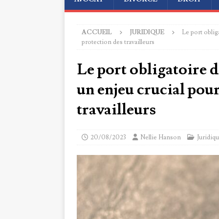
ACCUEIL
JURIDIQUE
Le port oblig
protection des travailleurs
Le port obligatoire d
un enjeu crucial pour
travailleurs
20/08/2023
Nellie Hanson
Juridiq