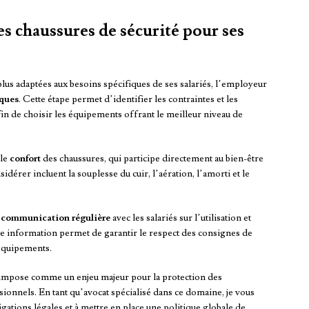
 chaussures de sécurité pour ses
plus adaptées aux besoins spécifiques de ses salariés, l’employeur
sques
. Cette étape permet d’identifier les contraintes et les
fin de choisir les équipements offrant le meilleur niveau de
 le
confort
des chaussures, qui participe directement au bien-être
nsidérer incluent la souplesse du cuir, l’aération, l’amorti et le
e
communication régulière
avec les salariés sur l’utilisation et
ne information permet de garantir le respect des consignes de
 équipements.
s’impose comme un enjeu majeur pour la protection des
ssionnels. En tant qu’avocat spécialisé dans ce domaine, je vous
ations légales et à mettre en place une politique globale de