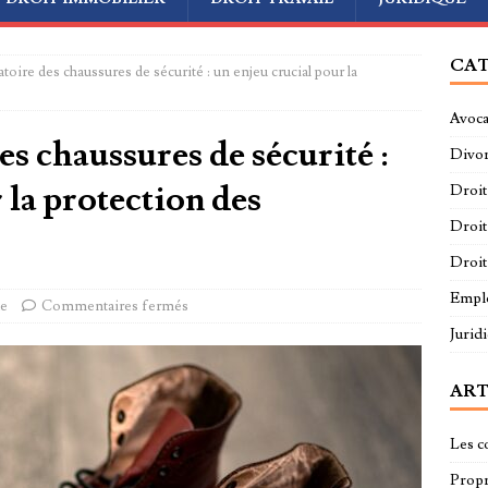
CAT
atoire des chaussures de sécurité : un enjeu crucial pour la
Avoca
es chaussures de sécurité :
Divo
 la protection des
Droit
Droit
Droit
Empl
ue
Commentaires fermés
Jurid
ART
Les c
Propri