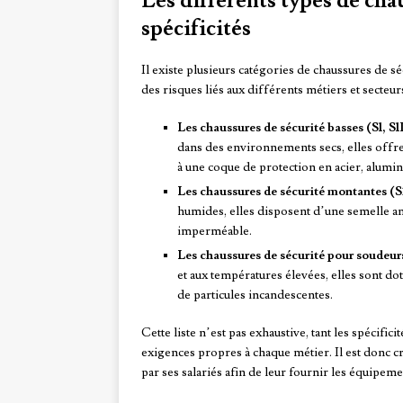
Les différents types de chau
spécificités
Il existe plusieurs catégories de chaussures de s
des risques liés aux différents métiers et secteurs
Les chaussures de sécurité basses (S1, S1P
dans des environnements secs, elles offre
à une coque de protection en acier, alumi
Les chaussures de sécurité montantes (S3
humides, elles disposent d’une semelle ant
imperméable.
Les chaussures de sécurité pour soudeurs
et aux températures élevées, elles sont dot
de particules incandescentes.
Cette liste n’est pas exhaustive, tant les spécifi
exigences propres à chaque métier. Il est donc c
par ses salariés afin de leur fournir les équipem